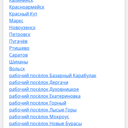
Калининск
Красноармейск
Красный Кут
Маркс
Новоузенск
Петровск
Пугачёв
Ртищево
Саратов
Шиханы
Вольск
рабочий посёлок Базарный Карабулак
рабочий посёлок Дергачи
рабочий посёлок Духовницкое
рабочий посёлок Екатериновка
рабочий посёлок Горный
рабочий посёлок Лысые Горы
рабочий посёлок Мокроус
рабочий посёлок Новые Бурасы