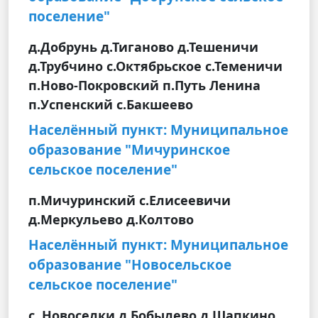
поселение"
д.Добрунь д.Тиганово д.Тешеничи
д.Трубчино с.Октябрьское с.Теменичи
п.Ново-Покровский п.Путь Ленина
п.Успенский с.Бакшеево
Населённый пункт: Муниципальное
образование "Мичуринское
сельское поселение"
п.Мичуринский с.Елисеевичи
д.Меркульево д.Колтово
Населённый пункт: Муниципальное
образование "Новосельское
сельское поселение"
с. Новоселки д.Бобылево д.Шапкино