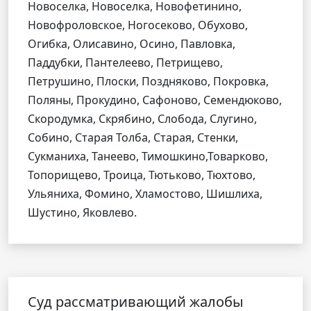
Новоселка, Новоселка, Новофетинино,
Новофроловское, Ногосеково, Обухово,
Огибка, Олисавино, Осино, Павловка,
Паддубки, Пантелеево, Петрищево,
Петрушино, Плоски, Поздняково, Покровка,
Поляны, Прокудино, Сафоново, Семендюково,
Скородумка, Скрябино, Слобода, Слугино,
Собино, Старая Толба, Старая, Стенки,
Сукманиха, Танеево, Тимошкино,Товарково,
Топорищево, Троица, Тютьково, Тюхтово,
Ульяниха, Фомино, Хламостово, Шишлиха,
Шустино, Яковлево.
Cуд рассматривающий жалобы