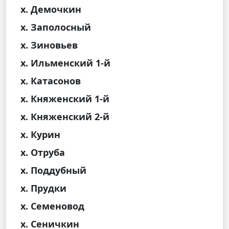
х. Демочкин
х. Заполосный
х. Зиновьев
х. Ильменский 1-й
х. Катасонов
х. Княженский 1-й
х. Княженский 2-й
х. Курин
х. Отруба
х. Поддубный
х. Прудки
х. Семеновод
х. Сеничкин