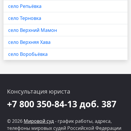
село Репьёвка
село Терновка
село Верхний Мамон
село Верхняя Хава
село Воробьёвка
Консультация юриста
+7 800 350-84-13 доб. 387
© 2026
Мировой суд
- график работы, адреса,
телефоны мировых судей Российской Федерации