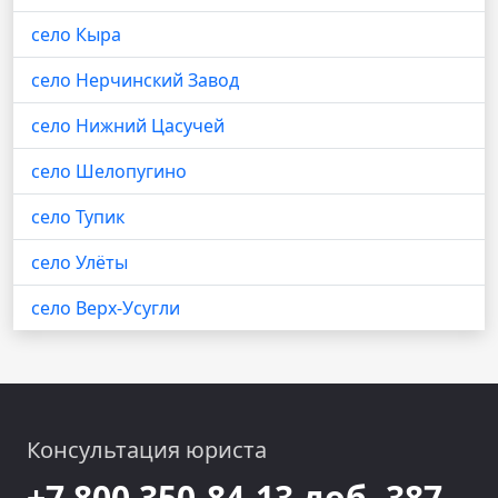
село Кыра
село Нерчинский Завод
село Нижний Цасучей
село Шелопугино
село Тупик
село Улёты
село Верх-Усугли
Консультация юриста
+7 800 350-84-13 доб. 387