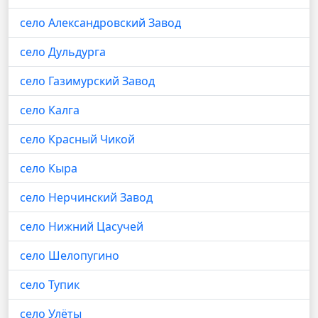
село Александровский Завод
село Дульдурга
село Газимурский Завод
село Калга
село Красный Чикой
село Кыра
село Нерчинский Завод
село Нижний Цасучей
село Шелопугино
село Тупик
село Улёты