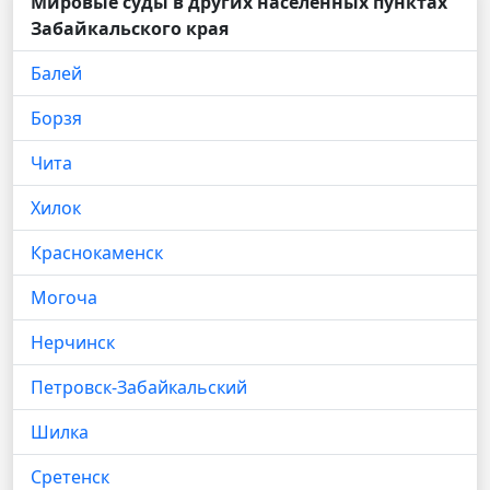
Мировые суды в других населённых пунктах
Забайкальского края
Балей
Борзя
Чита
Хилок
Краснокаменск
Могоча
Нерчинск
Петровск-Забайкальский
Шилка
Сретенск